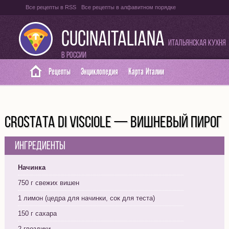
Все рецепты в RSS
Все рецепты в алфавитном порядке
Оглавление на итальянском языке
Карта сайта
CUCINAITALIANA
Итальянская кухня
в России
Рецепты
Энциклопедия
Карта Италии
CROSTATA DI VISCIOLE — ВИШНЕВЫЙ ПИРОГ
Ингредиенты
Начинка
750 г свежих вишен
1 лимон (цедра для начинки, сок для теста)
150 г сахара
2 гвоздики