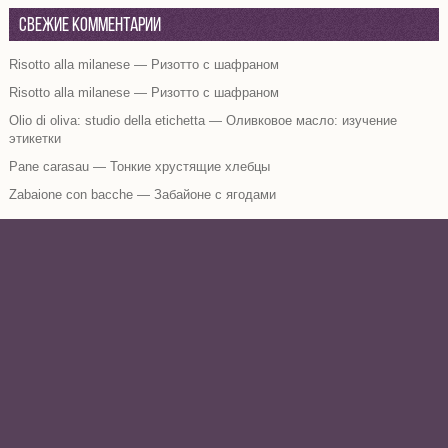
Свежие комментарии
Risotto alla milanese — Ризотто с шафраном
Risotto alla milanese — Ризотто с шафраном
Olio di oliva: studio della etichetta — Оливковое масло: изучение
этикетки
Pane carasau — Тонкие хрустящие хлебцы
Zabaione con bacche — Забайоне с ягодами