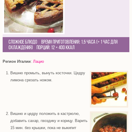
Сложное блюдо
Время приготовления:
1,5 часа (+ 1 час для
охлаждения)
Порций:
12
×
400 Ккал
Регион Италии
:
Лацио
Вишню промыть, вынуть косточки. Цедру
лимона срезать ножом.
Вишню и цедру положить в кастрюлю,
добавить сахар, гвоздику и корицу. Варить
15 мин. без крышки, пока не выкипит