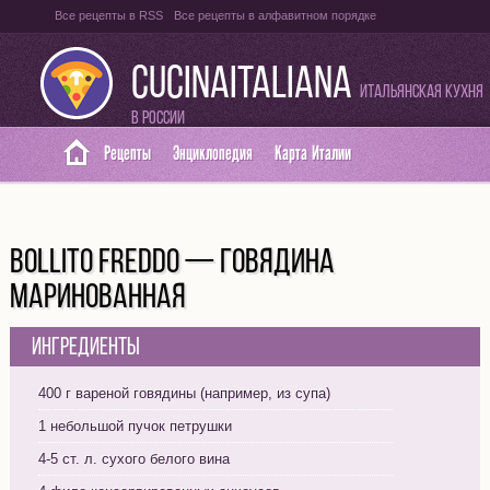
Все рецепты в RSS
Все рецепты в алфавитном порядке
Оглавление на итальянском языке
Карта сайта
CUCINAITALIANA
Итальянская кухня
в России
Рецепты
Энциклопедия
Карта Италии
BOLLITO FREDDO — ГОВЯДИНА
МАРИНОВАННАЯ
Ингредиенты
400 г вареной говядины (например, из супа)
1 небольшой пучок петрушки
4-5 ст. л. сухого белого вина