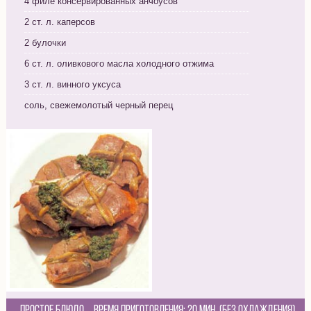
4 филе консервированных анчоусов
2 ст. л. каперсов
2 булочки
6 ст. л. оливкового масла холодного отжима
3 ст. л. винного уксуса
соль, свежемолотый черный перец
Простое блюдо
Время приготовления:
20 мин. (без охлаждения)