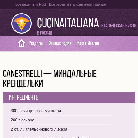
Все рецепты в RSS
Все рецепты в алфавитном порядке
Оглавление на итальянском языке
Карта сайта
CUCINAITALIANA
Итальянская кухня
в России
Рецепты
Энциклопедия
Карта Италии
CANESTRELLI — МИНДАЛЬНЫЕ
КРЕНДЕЛЬКИ
Ингредиенты
300 г очищенного миндаля
200 г сахара
2 ст. л. апельсинового ликера