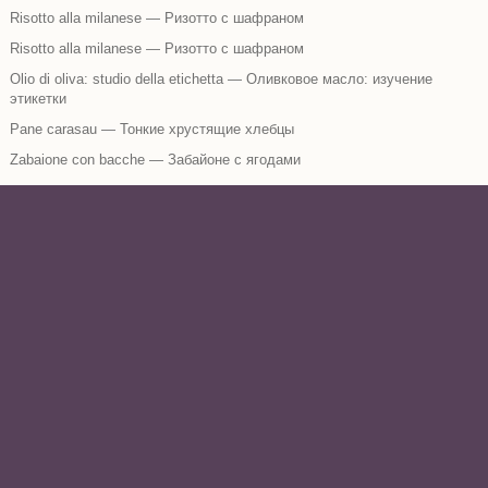
Risotto alla milanese — Ризотто с шафраном
Risotto alla milanese — Ризотто с шафраном
Olio di oliva: studio della etichetta — Оливковое масло: изучение
этикетки
Pane carasau — Тонкие хрустящие хлебцы
Zabaione con bacche — Забайоне с ягодами