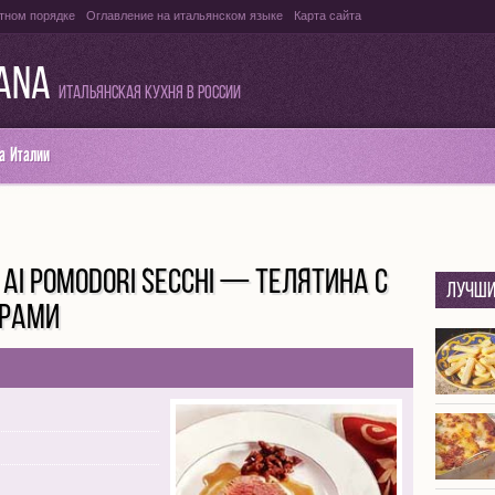
тном порядке
Оглавление на итальянском языке
Карта сайта
IANA
Итальянская кухня в России
а Италии
E AI POMODORI SECCHI — ТЕЛЯТИНА С
Лучши
РАМИ