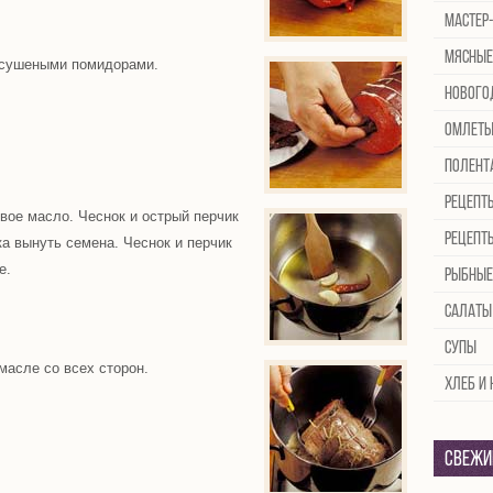
Мастер
Мясные
 сушеными помидорами.
Нового
Омлет
Полент
Рецепт
вое масло. Чеснок и острый перчик
Рецепт
ка вынуть семена. Чеснок и перчик
е.
Рыбные
Салаты
Супы
масле со всех сторон.
Хлеб и
Свежи