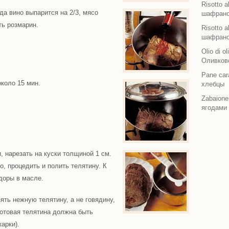
Risotto 
да вино выпарится на 2/3, мясо
шафран
ть розмарин.
Risotto 
шафран
Olio di o
Оливково
Pane ca
около 15 мин.
хлебцы
Zabaione
ягодами
, нарезать на куски толщиной 1 см.
о, процедить и полить телятину. К
доры в масле.
ять нежную телятину, а не говядину,
Готовая телятина должна быть
арки).