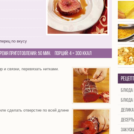
перец по вкусу
ремя приготовления:
50 мин.
Порций:
4
×
300 Ккал
р и связки, перевязать нитками.
Рецеп
Блюда 
Блюда 
Делика
ле сделать отверстие по всей длине
Десерт
Закуск