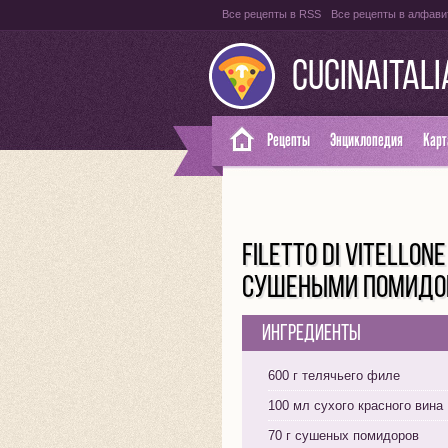
Все рецепты в RSS
Все рецепты в алфави
CUCINAITAL
Рецепты
Энциклопедия
Карт
FILETTO DI VITELLON
СУШЕНЫМИ ПОМИДО
Ингредиенты
600 г телячьего филе
100 мл сухого красного вина
70 г сушеных помидоров