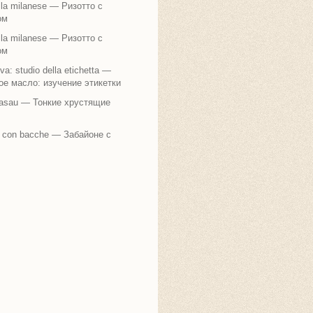
alla milanese — Ризотто с
ом
alla milanese — Ризотто с
ом
liva: studio della etichetta —
е масло: изучение этикетки
rasau — Тонкие хрустящие
 con bacche — Забайоне с