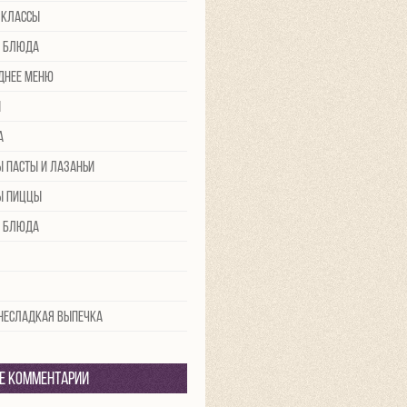
-классы
 блюда
днее меню
ы
а
ы пасты и лазаньи
ы пиццы
 блюда
 несладкая выпечка
е комментарии