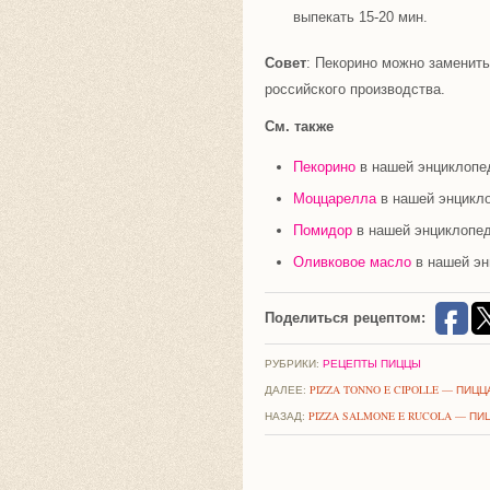
выпекать 15-20 мин.
Совет
: Пекорино можно заменит
российского производства.
См. также
Пекорино
в нашей энциклопе
Моццарелла
в нашей энцикл
Помидор
в нашей энциклопе
Оливковое масло
в нашей эн
Поделиться рецептом:
РУБРИКИ:
РЕЦЕПТЫ ПИЦЦЫ
ДАЛЕЕ:
PIZZA TONNO E CIPOLLE — ПИЦ
НАЗАД:
PIZZA SALMONE E RUCOLA — ПИ