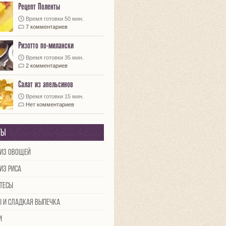
Рецепт Поленты
Время готовки 50 мин.
7 комментариев
Ризотто по-милански
Время готовки 35 мин.
2 комментариев
Салат из апельсинов
Время готовки 15 мин.
Нет комментариев
ты
из овощей
из риса
тесы
ы и сладкая выпечка
и