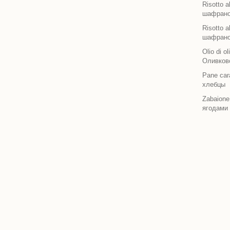
Risotto 
шафран
Risotto 
шафран
Olio di o
Оливково
Pane ca
хлебцы
Zabaione
ягодами