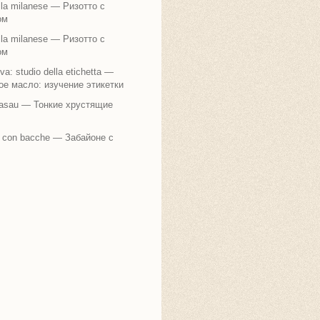
alla milanese — Ризотто с
ом
alla milanese — Ризотто с
ом
liva: studio della etichetta —
е масло: изучение этикетки
rasau — Тонкие хрустящие
 con bacche — Забайоне с