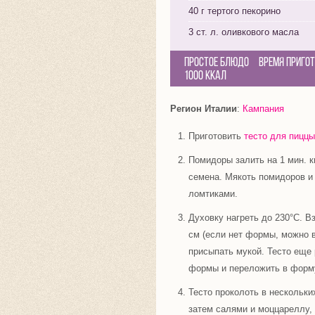
40 г тертого пекорино
3 ст. л. оливкового масла
Простое блюдо
Время приго
1000 Ккал
Регион Италии
:
Кампания
Приготовить
тесто для пиццы
Помидоры залить на 1 мин. ки
семена. Мякоть помидоров и
ломтиками.
Духовку нагреть до 230°С. 
см (если нет формы, можно 
присыпать мукой. Тесто еще 
формы и переложить в форму
Тесто проколоть в нескольк
затем салями и моццареллу,