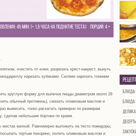
товления:
45 мин. (+ 1,5 часа на поднятие теста)
Порций:
4
×
.
пятком, очистить от кожи, разрезать крест-накрест, вынуть
 моццареллу нарезать кубиками. Салями нарезать тонкими
Рецеп
Блюда 
Взять круглую форму для выпечки пиццы диаметром около 28
взять обычный противень), смазать оливковым маслом и
Блюда 
раз вымесить, тонко раскатать примерно по размерам
Делика
, сделав небольшие бортики по краям.
Десерт
их местах вилкой. Равномерно выложить на тесто помидоры,
Закуск
 посыпать тертым пекорино, полить оливковым маслом и