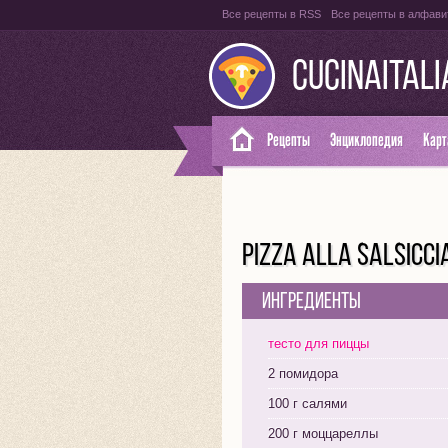
Все рецепты в RSS
Все рецепты в алфави
CUCINAITAL
Рецепты
Энциклопедия
Карт
PIZZA ALLA SALSIC
Ингредиенты
тесто для пиццы
2 помидора
100 г салями
200 г моццареллы