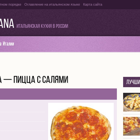
тном порядке
Оглавление на итальянском языке
Карта сайта
IANA
Итальянская кухня в России
а Италии
CIA — ПИЦЦА С САЛЯМИ
Лучши