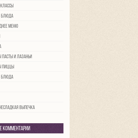
-классы
 блюда
днее меню
ы
а
ы пасты и лазаньи
ы пиццы
 блюда
 несладкая выпечка
е комментарии