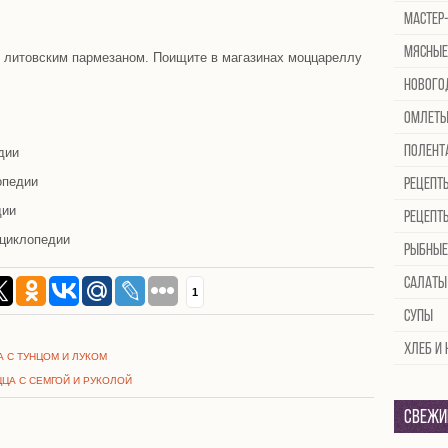
Мастер
Мясные
ь литовским пармезаном. Поищите в магазинах моццареллу
Нового
Омлет
Полент
дии
опедии
Рецепт
дии
Рецепт
циклопедии
Рыбные
Салаты
1
Супы
Хлеб и
ЦА С ТУНЦОМ И ЛУКОМ
ЦЦА С СЕМГОЙ И РУКОЛОЙ
Свежи