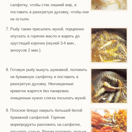
салфетку, чтобы стек лишний жир, и
поставить в разогретую духовку, чтобы они
не остыли.
Рыбу также присыпать мукой, порционно
опускать в горячее масло и жарить до
хрустящей корочки (окуней 3-4 мин.,
анчоусов 2 мин.).
Готовую рыбу вынуть шумовкой, положить
на бумажную салфетку и поставить в
разогретую духовку. Неочищенные
креветки жарятся без панировки,
очищенные нужно слегка посыпать мукой.
Плоское блюдо накрыть большой белой
бумажной салфеткой. Горячие
морепродукты разложить на салфетке,
посыпать солью. Рядом положить дольки