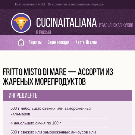
Все рецепты в RSS
Все рецепты в алфавитном порядке
Оглавление на итальянском языке
Карта сайта
CUCINAITALIANA
Итальянская кухня
в России
Рецепты
Энциклопедия
Карта Италии
FRITTO MISTO DI MARE — АССОРТИ ИЗ
ЖАРЕНЫХ МОРЕПРОДУКТОВ
Ингредиенты
500 г небольших свежих или замороженных
кальмаров
4 небольших окуня по 100 г
500 г свежих или замороженных анчоусов или