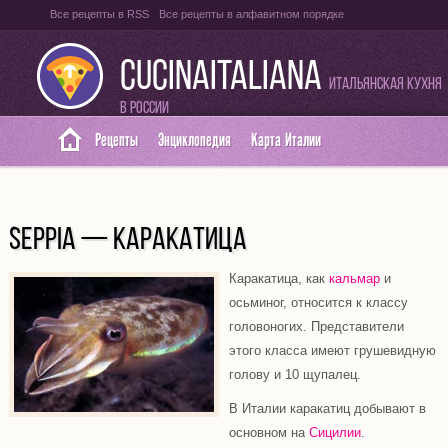
Все рецепты в RSS
Все рецепты в алфавитном порядке
Оглавление на итальянском языке
Карта сайта
CUCINAITALIANA
Итальянская кухня
в России
Рецепты
Энциклопедия
Карта Италии
SEPPIA — КАРАКАТИЦА
Каракатица, как
кальмар
и
осьминог, относится к классу
головоногих. Представители
этого класса имеют грушевидную
голову и 10 щупалец.
В Италии каракатиц добывают в
основном на
Сицилии
.